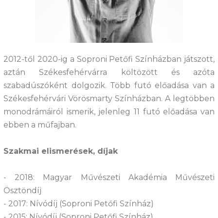
2012-től 2020-ig a Soproni Petőfi Színházban játszott,
aztán Székesfehérvárra költözött és azóta
szabadúszóként dolgozik. Több futó előadása van a
Székesfehérvári Vörösmarty Színházban. A legtöbben
monodrámáiról ismerik, jelenleg 11 futó előadása van
ebben a műfajban.
Szakmai elismerések, díjak
- 2018: Magyar Művészeti Akadémia Művészeti
Ösztöndíj
- 2017: Nívódíj (Soproni Petőfi Színház)
- 2015: Nívódíj (Soproni Petőfi Színház)