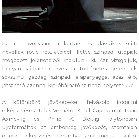
Ezen a workshopon kortárs és klasszikus sci-fi
novellák rövid részleteiből, illetve színpadi utópiák
megadott jeleneteiből indulunk ki. Azt vizsgáljuk,
hogyan válhatnak ezek a történetek, jelenetek
sokszínű gazdag színpadi alapanyaggá, azaz élő,
játszható, azonnal kipróbálható színházi helyzetekké.
A különböző jövőképeket felvázoló irodalmi
elképzelések Jules Vernétől Karel Čapeken át Isaac
Asimov-ig és Philip K. Dick-ig folytonosan
újraformálták az emberiség jövőképét, számtalan
ötletet, elképzelést teremtve arra, merre tovább.