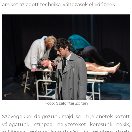
amiket az adott technikai változások előidéznek.
Fotó: Szalontai Zoltán
Szövegekkel dolgozunk majd, sci - fi jelenetek között
válogatunk, színpadi helyzeteket keresünk nekik,