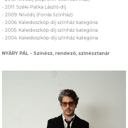
- 2011: Széki-Patka László-díj
- 2009: Nívódíj (Forrás Színház)
- 2006: Kaleidoszkóp-díj színház kategória
- 2005: Kaleidoszkóp-díj színház kategória
- 2004: Kaleidoszkóp-díj színház kategória
NYÁRY PÁL - Színész, rendező, színésztanár