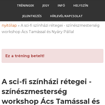
TRÉNINGEK
JEGY
INFÓ
HELYSZÍN
JELENTKEZÉS
HÍRLEVÉL/KAPCSOLAT
nyitólap
»
A sci-fi színházi rétegei - színészmesterség
workshop Ács Tamással és Nyáry Pállal
Ez a tréning betelt!
A sci-fi színházi rétegei -
színészmesterség
workshop Ács Tamással és